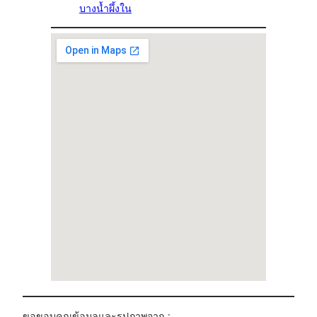
บางน้ำผึ้งใน
ขอขอบคุณข้อมูลและรูปภาพจาก :