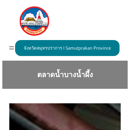
Skip
to
content
จังหวัดสมุทรปราการ I Samutprakan Province
ตลาดน้ำบางน้ำผึ้ง