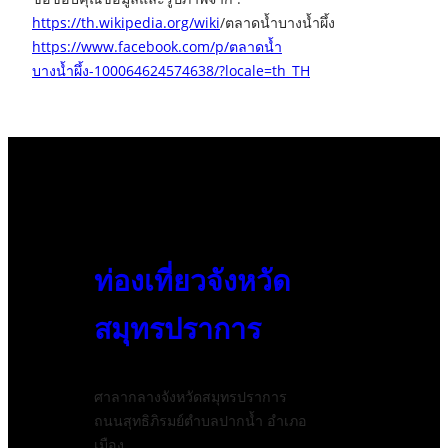
https://th.wikipedia.org/wiki
/ตลาดน้ำบางน้ำผึ้ง
https://www.facebook.com/p/ตลาดน้ำ
บางน้ำผึ้ง-100064624574638/?locale=th_TH
ท่องเที่ยวจังหวัด
สมุทรปราการ
ศาลากลางจังหวัดสมุทรปราการ
ถนนสุทธิภิรมย์ตำบลปากน้ำ อำเภอ
เมือง