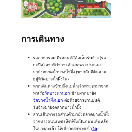
การเดินทาง
รถสาธารณะมีรถยนต์สี่ล้อเล็กรับจ้าง (รถ
กะป๊อ) จากที่ว่าการอำเภอพระประแดง
มายังตลาดน้ำบางน้ำผึ้ง (ขากลับมีต้นสาย
อยู่ที่วัดบางน้ำผึ้งใน)
หากเดินทางข้ามฝั่งแม่น้ำเจ้าพระยามาจาก
ท่าเรือ
วัดบางนานอก
ข้ามฝากมายัง
วัดบางน้ำผึ้งนอก
ต่อด้วยจักรยานยนต์
รับจ้างมายังตลาดบางน้ำผึ้ง
ส่วนเส้นทางรถส่วนตัวมายังตลาดบางน้ำผึ้ง
จากทางถนนเพชรหึงษ์ซึ่งเป็นถนนเส้นหลัก
ในบางกะเจ้า ให้เลี้ยวตรงทางเข้า
วัด